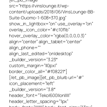
src=”https://vinslounge.it/wp-
content/uploads/2018/06/VinsLounge-BB-
Suite-Duomo-1-608×370.jpg”
show_in_lightbox=”on” use_overlay=”on”
overlay_icon_color=”#c10f1b”
hover_overlay_color=”rgba(0,0,0,0.3)”
align=”center” align_tablet=”center”
align_phone=””
align_last_edited=”on|desktop”
_builder_version=”3.23″
custom_margin=”||0px|”
border_color_all=”#f08221″]
[/et_pb_image][et_pb_blurb url=”#”
icon_placement=”left”
_builder_version=”3.8″
header_font=”Teko|600||on|||||”
header_letter_spacing=”1px”