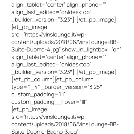
align_tablet=”center” align_phone=””
align_last_edited=”on|desktop”
_builder_version=”3.23″] [/et_pb_image]
[et_pb_image
src=”https://vinslounge.it/wp-
content/uploads/2018/06/VinsLounge-BB-
Suite-Duomo-4.jpg” show_in_lightbox=”on”
align_tablet=”center” align_phone=””
align_last_edited=”on|desktop”
_builder_version=”3.23″] [/et_pb_image]
[/et_pb_column][et_pb_column
type=”1_4″ _builder_version=”3.25″
custom_padding=”|||”
custom_padding__hover=”|||”]
[et_pb_image
src=”https://vinslounge.it/wp-
content/uploads/2018/06/VinsLounge-BB-
Suite-Duomo-Bagno-3.jpg”