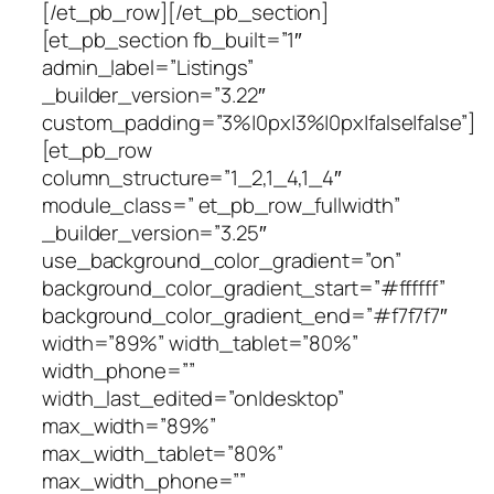
[/et_pb_row][/et_pb_section]
[et_pb_section fb_built=”1″
admin_label=”Listings”
_builder_version=”3.22″
custom_padding=”3%|0px|3%|0px|false|false”]
[et_pb_row
column_structure=”1_2,1_4,1_4″
module_class=” et_pb_row_fullwidth”
_builder_version=”3.25″
use_background_color_gradient=”on”
background_color_gradient_start=”#ffffff”
background_color_gradient_end=”#f7f7f7″
width=”89%” width_tablet=”80%”
width_phone=””
width_last_edited=”on|desktop”
max_width=”89%”
max_width_tablet=”80%”
max_width_phone=””