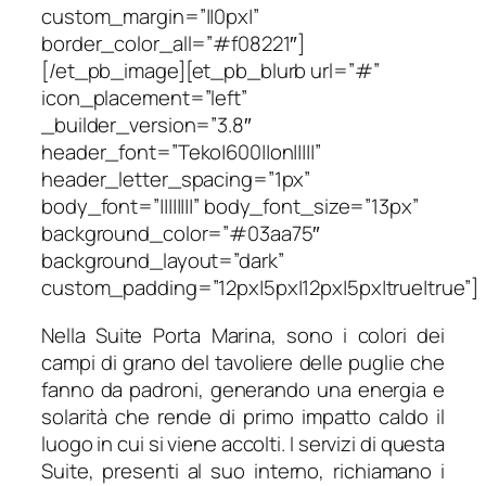
custom_margin=”||0px|”
border_color_all=”#f08221″]
[/et_pb_image][et_pb_blurb url=”#”
icon_placement=”left”
_builder_version=”3.8″
header_font=”Teko|600||on|||||”
header_letter_spacing=”1px”
body_font=”||||||||” body_font_size=”13px”
background_color=”#03aa75″
background_layout=”dark”
custom_padding=”12px|5px|12px|5px|true|true”]
Nella Suite Porta Marina, sono i colori dei
campi di grano del tavoliere delle puglie che
fanno da padroni, generando una energia e
solarità che rende di primo impatto caldo il
luogo in cui si viene accolti.
I servizi di questa
Suite, presenti al suo interno, richiamano i