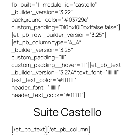
fb_built=”1″ module_id=”castello”
_builder_version=”3.22″
background_color=”#03729e”
custom_padding=”0|0px|0|0px|false|false”]
[et_pb_row _builder_version=”3.25″]
[et_pb_column type=”4_4″
_builder_version=”3.25″
custom_padding=”|||”
custom_padding__hover=”|||”][et_pb_text
_builder_version=”3.27.4″ text_font=”||||||||”
text_text_color=”#ffffff”
header_font=”||||||||”
header_text_color=”#ffffff”]
Suite Castello
[/et_pb_text][/et_pb_column]