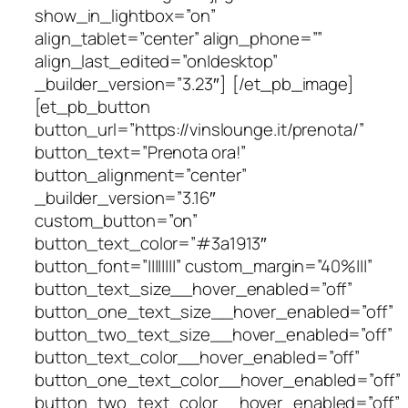
show_in_lightbox=”on”
align_tablet=”center” align_phone=””
align_last_edited=”on|desktop”
_builder_version=”3.23″] [/et_pb_image]
[et_pb_button
button_url=”https://vinslounge.it/prenota/”
button_text=”Prenota ora!”
button_alignment=”center”
_builder_version=”3.16″
custom_button=”on”
button_text_color=”#3a1913″
button_font=”||||||||” custom_margin=”40%|||”
button_text_size__hover_enabled=”off”
button_one_text_size__hover_enabled=”off”
button_two_text_size__hover_enabled=”off”
button_text_color__hover_enabled=”off”
button_one_text_color__hover_enabled=”off”
button_two_text_color__hover_enabled=”off”