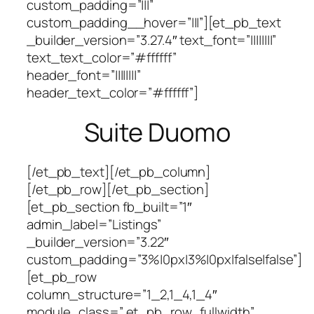
custom_padding=”|||”
custom_padding__hover=”|||”][et_pb_text
_builder_version=”3.27.4″ text_font=”||||||||”
text_text_color=”#ffffff”
header_font=”||||||||”
header_text_color=”#ffffff”]
Suite Duomo
[/et_pb_text][/et_pb_column]
[/et_pb_row][/et_pb_section]
[et_pb_section fb_built=”1″
admin_label=”Listings”
_builder_version=”3.22″
custom_padding=”3%|0px|3%|0px|false|false”]
[et_pb_row
column_structure=”1_2,1_4,1_4″
module_class=” et_pb_row_fullwidth”