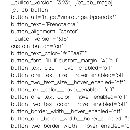
_builder_version=”3.23″] [/et_pb_image]
[et_pb_button
button_url=”https://vinslounge.it/prenota/”
button_text=”Prenota ora!”
button_alignment=”center”
_builder_version=”3.16″
custom_button=”on”
button_text_color=”#03aa75″
button_font=”||||||||” custom_margin=”40%|||”
button_text_size__hover_enabled=”off”
button_one_text_size__hover_enabled=”off”
button_two_text_size__hover_enabled=”off”
button_text_color__hover_enabled=”off”
button_one_text_color__hover_enabled=”off”
button_two_text_color__hover_enabled=”off”
button_border_width__hover_enabled=”off”
button_one_border_width__hover_enabled=”of
button_two_border_width__hover_enabled=”of