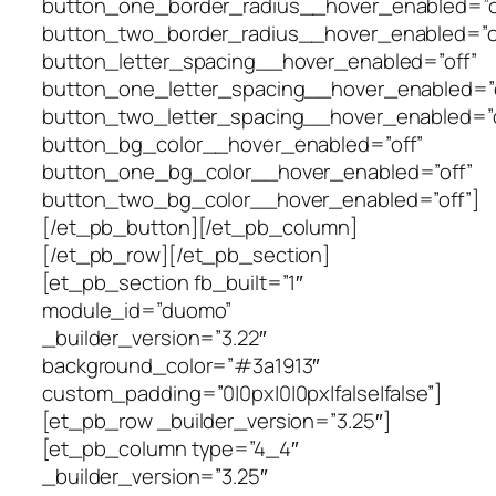
button_one_border_radius__hover_enabled=”o
button_two_border_radius__hover_enabled=”o
button_letter_spacing__hover_enabled=”off”
button_one_letter_spacing__hover_enabled=”o
button_two_letter_spacing__hover_enabled=”o
button_bg_color__hover_enabled=”off”
button_one_bg_color__hover_enabled=”off”
button_two_bg_color__hover_enabled=”off”]
[/et_pb_button][/et_pb_column]
[/et_pb_row][/et_pb_section]
[et_pb_section fb_built=”1″
module_id=”duomo”
_builder_version=”3.22″
background_color=”#3a1913″
custom_padding=”0|0px|0|0px|false|false”]
[et_pb_row _builder_version=”3.25″]
[et_pb_column type=”4_4″
_builder_version=”3.25″