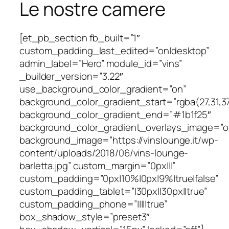
Le nostre camere
Sale Bingo Pescara
Ora aggiungi le prime 2 cifre, ottieni la risposta, che
Ã¨ 759.
[et_pb_section fb_built=”1″
Slot Samurai Alta Volatilità Con Free Spins
custom_padding_last_edited=”on|desktop”
admin_label=”Hero” module_id=”vins”
_builder_version=”3.22″
use_background_color_gradient=”on”
background_color_gradient_start=”rgba(27,31,37
background_color_gradient_end=”#1b1f25″
background_color_gradient_overlays_image=”o
background_image=”https://vinslounge.it/wp-
content/uploads/2018/06/vins-lounge-
barletta.jpg” custom_margin=”0px|||”
custom_padding=”0px|10%|0px|9%|true|false”
custom_padding_tablet=”|30px||30px||true”
custom_padding_phone=”|||||true”
box_shadow_style=”preset3″