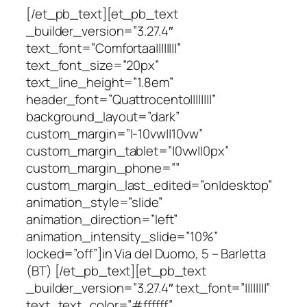
[/et_pb_text][et_pb_text
_builder_version=”3.27.4″
text_font=”Comfortaa||||||||”
text_font_size=”20px”
text_line_height=”1.8em”
header_font=”Quattrocento||||||||”
background_layout=”dark”
custom_margin=”|-10vw||10vw”
custom_margin_tablet=”|0vw||0px”
custom_margin_phone=””
custom_margin_last_edited=”on|desktop”
animation_style=”slide”
animation_direction=”left”
animation_intensity_slide=”10%”
locked=”off”]in Via del Duomo, 5 – Barletta
(BT) [/et_pb_text][et_pb_text
_builder_version=”3.27.4″ text_font=”||||||||”
text_text_color=”#ffffff”